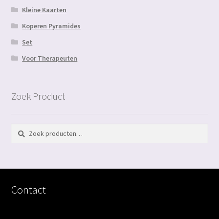
Kleine Kaarten
Koperen Pyramides
Set
Voor Therapeuten
Zoek Product
Zoeken
Zoeken
naar:
Contact