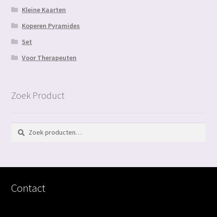
Kleine Kaarten
Koperen Pyramides
Set
Voor Therapeuten
Zoek Product
Zoeken
Zoeken
naar:
Contact