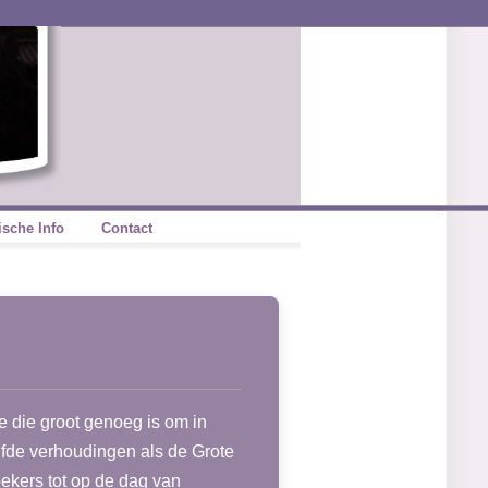
ische Info
Contact
e die groot genoeg is om in
lfde verhoudingen als de Grote
ekers tot op de dag van