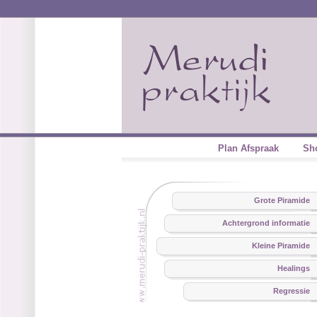
Plan Afspraak
Sh
Grote Piramide
Achtergrond informatie
Kleine Piramide
Healings
Regressie