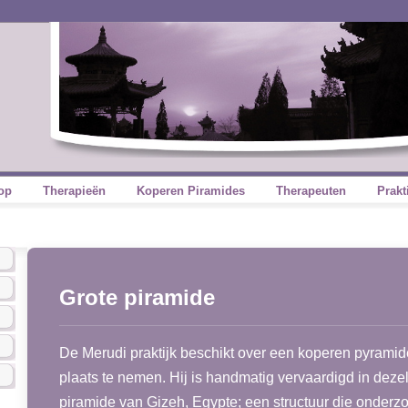
op
Therapieën
Koperen Piramides
Therapeuten
Prakt
Grote piramide
De Merudi praktijk beschikt over een koperen pyramid
plaats te nemen. Hij is handmatig vervaardigd in deze
piramide van Gizeh, Egypte; een structuur die onderzo