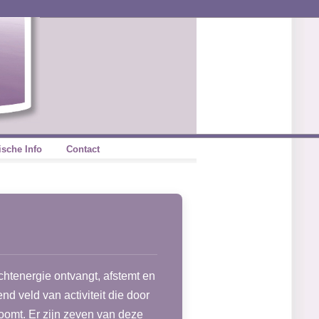
ische Info
Contact
chtenergie ontvangt, afstemt en
nd veld van activiteit die door
oomt. Er zijn zeven van deze