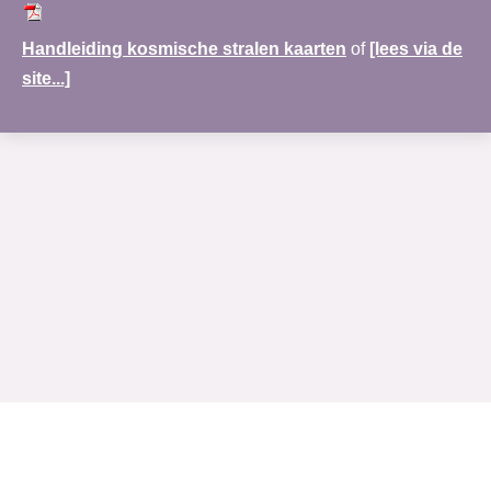
Handleiding kosmische stralen kaarten
of
[lees via de
site...]
www.merudi-praktijk.nl
| Nobel Hoeve 1 | 3451 TA Vleuten | 030-69 123 72 |
Rabobank:NL30RABO0138122083|
Algemene voorwaarden
|
BTW nr: NL002164820B16 | K.v.k. nummer: 30.160.150 te Utrecht | © 2011 - 2026