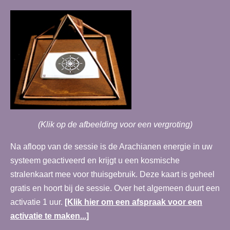
(Klik op de afbeelding voor een vergroting)
Na afloop van de sessie is de Arachianen energie in uw
systeem geactiveerd en krijgt u een kosmische
stralenkaart mee voor thuisgebruik. Deze kaart is geheel
gratis en hoort bij de sessie. Over het algemeen duurt een
activatie 1 uur.
[Klik hier om een afspraak voor een
activatie te maken...]