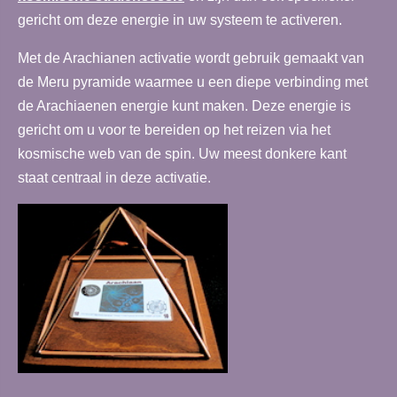
gericht om deze energie in uw systeem te activeren.
Met de Arachianen activatie wordt gebruik gemaakt van
de Meru pyramide waarmee u een diepe verbinding met
de Arachiaenen energie kunt maken. Deze energie is
gericht om u voor te bereiden op het reizen via het
kosmische web van de spin. Uw meest donkere kant
staat centraal in deze activatie.