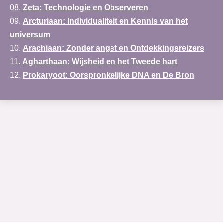
08.
Zeta
: Technologie en Observeren
09.
Arcturiaan
: Individualiteit en Kennis van het
universum
10.
Arachiaan
: Zonder angst en Ontdekkingsreizers
11.
Agharthaan
: Wijsheid en het Tweede hart
12.
Prokaryoot
: Oorspronkelijke DNA en De Bron