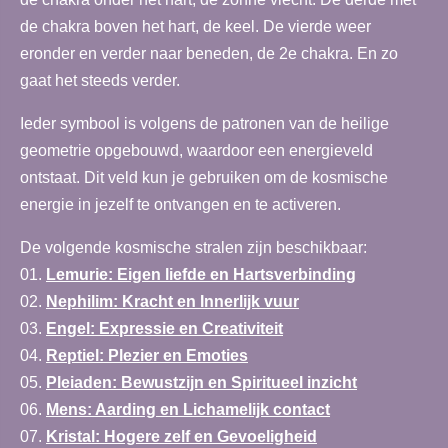
de chakra boven het hart, de keel. De vierde weer
eronder en verder naar beneden, de 2e chakra. En zo
gaat het steeds verder.
Ieder symbool is volgens de patronen van de heilige
geometrie opgebouwd, waardoor een energieveld
ontstaat. Dit veld kun je gebruiken om de kosmische
energie in jezelf te ontvangen en te activeren.
De volgende kosmische stralen zijn beschikbaar:
01.
Lemurie
: Eigen liefde en Hartsverbinding
02.
Nephilim
: Kracht en Innerlijk vuur
03.
Engel
: Expressie en Creativiteit
04.
Reptiel
: Plezier en Emoties
05.
Pleiaden
: Bewustzijn en Spiritueel inzicht
06.
Mens
: Aarding en Lichamelijk contact
07.
Kristal
: Hogere zelf en Gevoeligheid