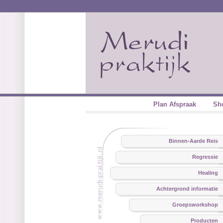
Plan Afspraak
Sh
Binnen-Aarde Reis
Regressie
Healing
Achtergrond informatie
Groepsworkshop
Producten