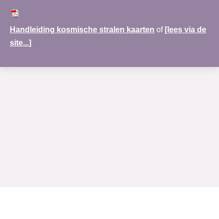
Handleiding kosmische stralen kaarten
of
[lees via de
site...]
www.merudi-praktijk.nl
| Nobel Hoeve 1 | 3451 TA Vleuten | 030-69 123 72 |
Rabobank:NL30RABO0138122083|
Algemene voorwaarden
|