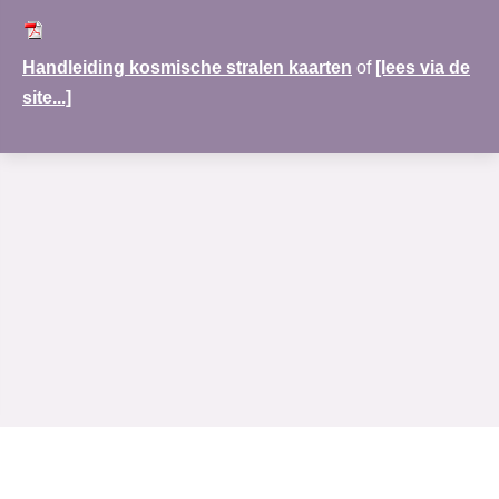
Handleiding kosmische stralen kaarten
of
[lees via de
site...]
www.merudi-praktijk.nl
| Nobel Hoeve 1 | 3451 TA Vleuten | 030-69 123 72 |
Rabobank:NL30RABO0138122083|
Algemene voorwaarden
|