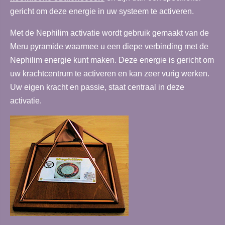
gericht om deze energie in uw systeem te activeren.
Met de Nephilim activatie wordt gebruik gemaakt van de
Meru pyramide waarmee u een diepe verbinding met de
Nephilim energie kunt maken. Deze energie is gericht om
uw krachtcentrum te activeren en kan zeer vurig werken.
Uw eigen kracht en passie, staat centraal in deze
activatie.