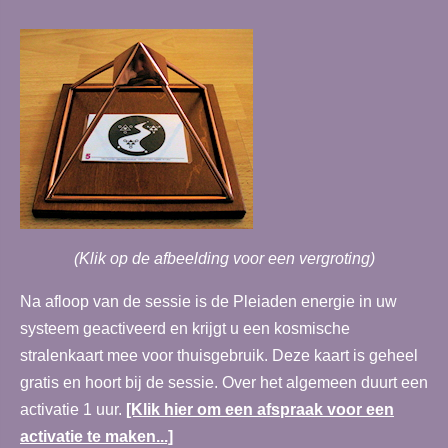
(Klik op de afbeelding voor een vergroting)
Na afloop van de sessie is de Pleiaden energie in uw
systeem geactiveerd en krijgt u een kosmische
stralenkaart mee voor thuisgebruik. Deze kaart is geheel
gratis en hoort bij de sessie. Over het algemeen duurt een
activatie 1 uur.
[Klik hier om een afspraak voor een
activatie te maken...]