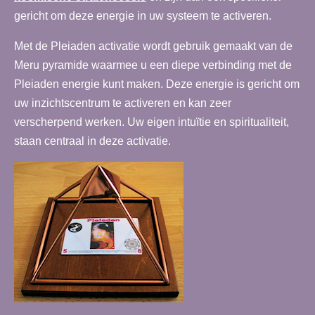
gericht om deze energie in uw systeem te activeren.
Met de Pleiaden activatie wordt gebruik gemaakt van de
Meru pyramide waarmee u een diepe verbinding met de
Pleiaden energie kunt maken. Deze energie is gericht om
uw inzichtscentrum te activeren en kan zeer
verscherpend werken. Uw eigen intuïtie en spiritualiteit,
staan centraal in deze activatie.