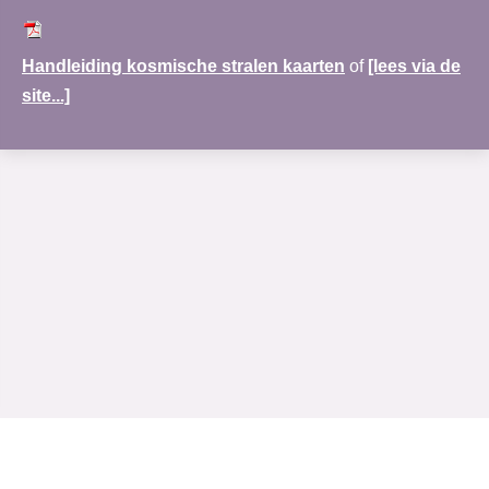
Handleiding kosmische stralen kaarten
of
[lees via de
site...]
www.merudi-praktijk.nl
| Nobel Hoeve 1 | 3451 TA Vleuten | 030-69 123 72 |
Rabobank:NL30RABO0138122083|
Algemene voorwaarden
|