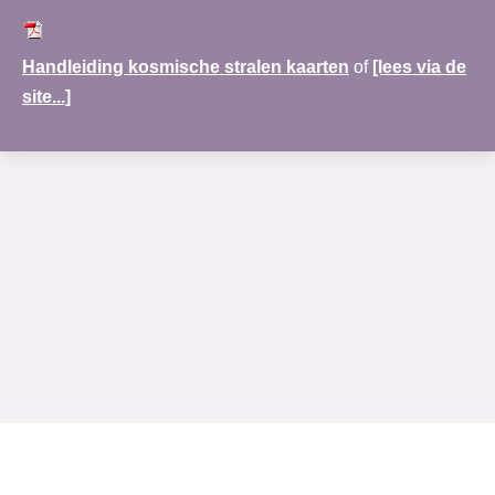
Handleiding kosmische stralen kaarten
of
[lees via de
site...]
www.merudi-praktijk.nl
| Nobel Hoeve 1 | 3451 TA Vleuten | 030-69 123 72 |
Rabobank:NL30RABO0138122083|
Algemene voorwaarden
|