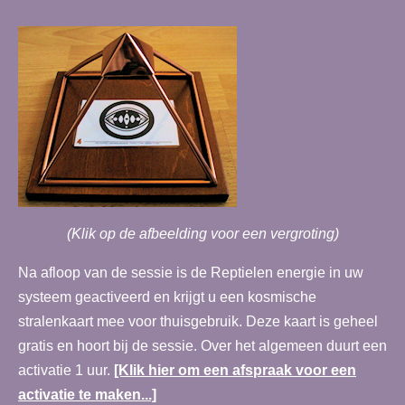
(Klik op de afbeelding voor een vergroting)
Na afloop van de sessie is de Reptielen energie in uw
systeem geactiveerd en krijgt u een kosmische
stralenkaart mee voor thuisgebruik. Deze kaart is geheel
gratis en hoort bij de sessie. Over het algemeen duurt een
activatie 1 uur.
[Klik hier om een afspraak voor een
activatie te maken...]