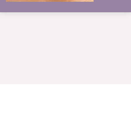
www.merudi-praktijk.nl
| Nobel Hoeve 1 | 3451 TA Vleuten | 030-69 123 72 |
Rabobank:NL30RABO0138122083|
Algemene voorwaarden
|
BTW nr: NL002164820B16 | K.v.k. nummer: 30.160.150 te Utrecht | © 2011 - 2026
Julien Moorrees | Onderdeel van
www.merudi.net
|