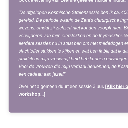
Ook de ervaring van Leanne geeft een andere indruk:
'De afgelopen Kosmische Stralensessie ben ik ca. 400.0
gereisd. De periode waarin de Zeta's chirurgische in
wezens, omdat zij zichzelf niet konden voorplanten. Bi
verwijderen van mijn eierstokken en de thymusklier. Wat
eerdere sessies nu in staat ben om met mededogen e
slachtoffer stukken te kijken en wat ben ik blij dat ik d
praktijk nu mijn vrouwelijkheid heb kunnen ontvangen! 
Voor de vrouwen die mijn verhaal herkennen, de Kosm
een cadeau aan jezelf!'
Over het algemeen duurt een sessie 3 uur.
[Klik hier
workshop...]