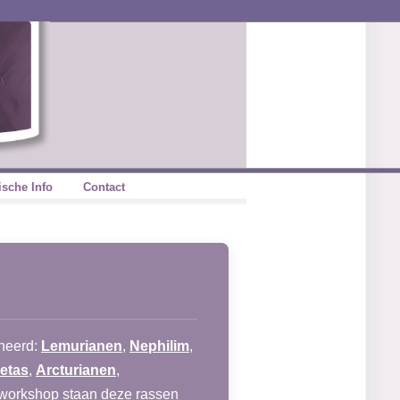
ische Info
Contact
rneerd:
Lemurianen
,
Nephilim
,
etas
,
Arcturianen
,
 workshop staan deze rassen