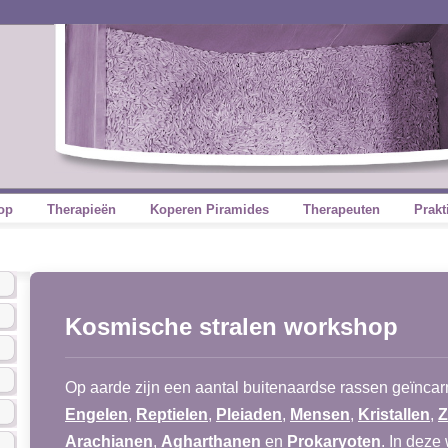
op
Therapieën
Koperen Piramides
Therapeuten
Prakt
Kosmische stralen workshop
Op aarde zijn een aantal buitenaardse rassen geïnca
Engelen
,
Reptielen
,
Pleiaden
,
Mensen
,
Kristallen
,
Z
Arachianen
,
Agharthanen
en
Prokaryoten
. In deze