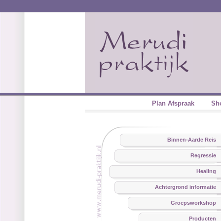
Plan Afspraak
Sh
Binnen-Aarde Reis
Regressie
Healing
Achtergrond informatie
Groepsworkshop
Producten