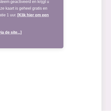
steem geactiveerd en krijgt u
e kaart is geheel gratis en
atie 1 uur.
[Klik hier om een
ia de site...]