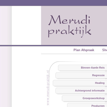
Plan Afspraak
Sh
Binnen-Aarde Reis
Regressie
Healing
Achtergrond informatie
Groepsworkshop
Producten