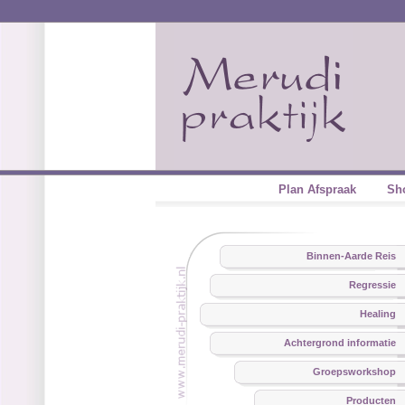
Plan Afspraak
Sh
Binnen-Aarde Reis
Regressie
Healing
Achtergrond informatie
Groepsworkshop
Producten