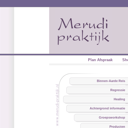
Plan Afspraak
Sh
Binnen-Aarde Reis
Regressie
Healing
Achtergrond informatie
Groepsworkshop
Producten