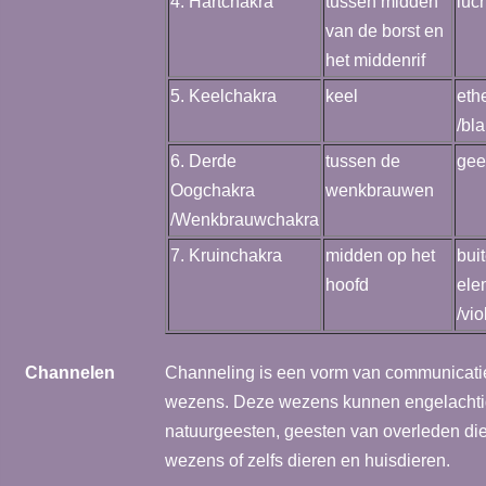
4. Hartchakra
tussen midden
luc
van de borst en
het middenrif
5. Keelchakra
keel
eth
/bl
6. Derde
tussen de
gee
Oogchakra
wenkbrauwen
/Wenkbrauwchakra
7. Kruinchakra
midden op het
bui
hoofd
ele
/vio
Channelen
Channeling is een vorm van communicati
wezens. Deze wezens kunnen engelachtig
natuurgeesten, geesten van overleden di
wezens of zelfs dieren en huisdieren.