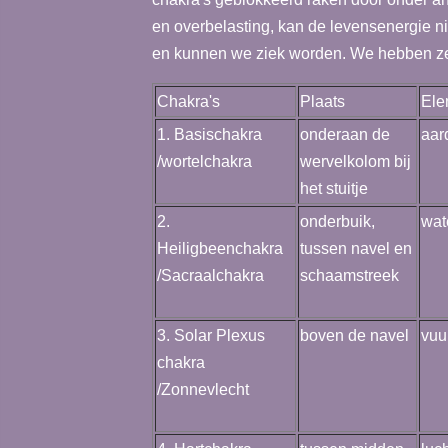
en overbelasting, kan de levensenergie 
en kunnen we ziek worden. We hebben ze
Chakra's
Plaats
Ele
1. Basischakra
onderaan de
aar
/wortelchakra
wervelkolom bij
het stuitje
2.
onderbuik,
wat
Heiligbeenchakra
tussen navel en
/Sacraalchakra
schaamstreek
3. Solar Plexus
boven de navel
vuu
chakra
/Zonnevlecht