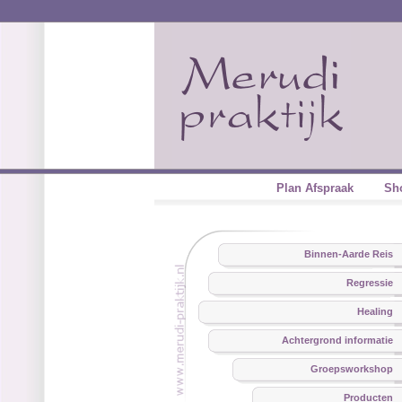
Plan Afspraak
Sh
Binnen-Aarde Reis
Regressie
Healing
Achtergrond informatie
Groepsworkshop
Producten