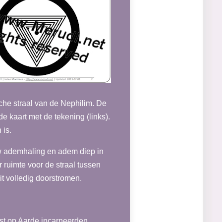
che straal van de Nephilim. De
de kaart met de tekening (links).
 is.
w ademhaling en adem diep in
 ruimte voor de straal tussen
t volledig doorstromen.
rst op Aarde incarneerden,