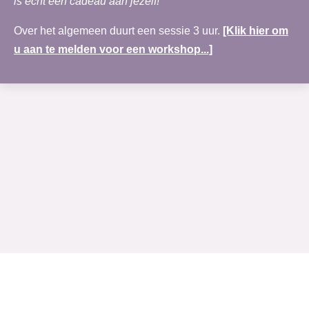
is echt een cadeau aan jezelf!'
Over het algemeen duurt een sessie 3 uur.
[Klik hier om
u aan te melden voor een workshop...]
www.merudi-praktijk.nl
| Nobel Hoeve 1 | 3451 TA Vleuten | 030-69 123 72 |
Rabobank:NL30RABO0138122083|
Algemene voorwaarden
|
BTW nr: NL002164820B16 | K.v.k. nummer: 30.160.150 te Utrecht | © 2011 - 2026