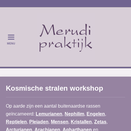
MENU
Kosmische stralen workshop
Op aarde zijn een aantal buitenaardse rassen
geïncarneerd:
Lemurianen
,
Nephilim
,
Engelen
,
Reptielen
,
Pleiaden
,
Mensen
,
Kristallen
,
Zetas
,
Arcturianen
,
Arachianen
,
Agharthanen
en