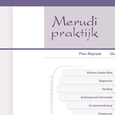
Plan Afspraak
Sh
Binnen-Aarde Reis
Regressie
Healing
Achtergrond informatie
Groepsworkshop
Producten