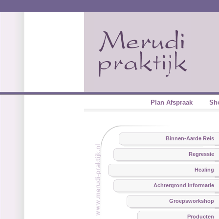
Plan Afspraak
Sh
Binnen-Aarde Reis
Regressie
Healing
Achtergrond informatie
Groepsworkshop
Producten