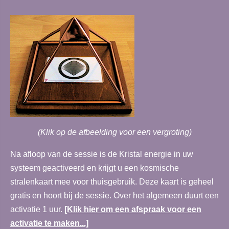
(Klik op de afbeelding voor een vergroting)
Na afloop van de sessie is de Kristal energie in uw
systeem geactiveerd en krijgt u een kosmische
stralenkaart mee voor thuisgebruik. Deze kaart is geheel
gratis en hoort bij de sessie. Over het algemeen duurt een
activatie 1 uur.
[Klik hier om een afspraak voor een
activatie te maken...]