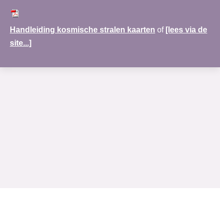
Handleiding kosmische stralen kaarten
of
[lees via de
site...]
www.merudi-praktijk.nl
| Nobel Hoeve 1 | 3451 TA Vleuten | 030-69 123 72 |
Rabobank:NL30RABO0138122083|
Algemene voorwaarden
|