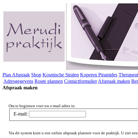
Plan Afspraak
Shop
Kosmische Stralen
Koperen Piramides
Therapeu
Adresgegevens
Route plannen
Contactformulier
Afspraak maken
Ber
Afspraak maken
Om te beginnen voer uw e-mail adres in.
E-mail:
Via dit system kunt u een online afspraak plannen voor de praktijk. U ziet een