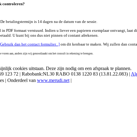
ok controleren?
. De betalingstermijn is 14 dagen na de datum van de sessie.
in PDF formaat verstuurd. Indien u liever een papieren exemplaar ontvangt, laat di
etaald. U kunt bij ons dus niet pinnen of contant afrekenen.
[Gebruik dan het contact formulier...]
om dit kenbaar te maken. Wij zullen dan cont
te voren aan, anders zijn wij genoodzaakt om het consult in rekening te brengen.
jnlijk cookies uitstaan. Deze zijn nodig om een afspraak te plannen.
0-69 123 72 | Rabobank:NL30 RABO 0138 1220 83 (13.81.22.083) |
Al
ees | Onderdeel van
www.merudi.net
|