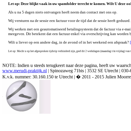
Let op: Deze blijkt vaak in uw spamfolder terecht te komen. Wilt U deze o
Als u na 5 dagen niets ontvangen heeft neem dan contact met ons op.
Wij versturen na de sessie een factuur voor de tijd dat de sessie heeft geduurd
Wij werken met een geautomatiseerd betalingsysteem dat de factuur via e-mail 
meegeven. Dit betekent dat een factuur enkel via overschrijving kan worden b
Wilt u liever op een andere dag, in de avond of in het weekend een afspraak?
Let op: Mocht u op het afgesproken tijdstip verhinderd zijn, geef dit 2 werkdagen (maandag t/m vrijdag) van 
NOTE: Indien u steeds terugkeert naar deze pagina, heeft uw waarschi
www.merudi-praktijk.nl
| Spinozaweg 71bis | 3532 SE Utrecht | 03
K.v.k. nummer: 30.160.150 te Utrecht | � 2011 - 2015 Julien Moorr